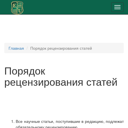
Toggl
navig
Главная
Порядок рецензирования статей
Порядок
рецензирования статей
Все научные статьи, поступившие в редакцию, подлежат
обязательному рецензированию.