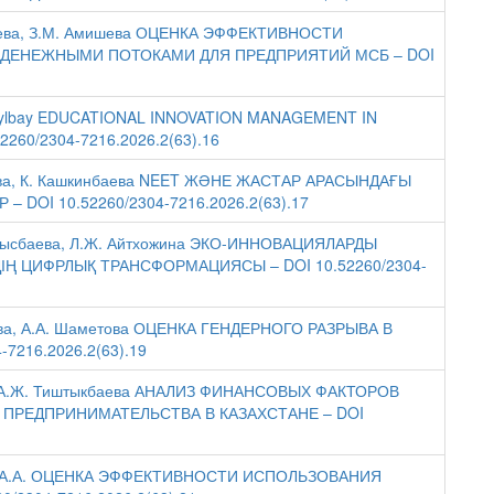
анбаева, З.М. Амишева ОЦЕНКА ЭФФЕКТИВНОСТИ
ДЕНЕЖНЫМИ ПОТОКАМИ ДЛЯ ПРЕДПРИЯТИЙ МСБ – DOI
M. Akylbay EDUCATIONAL INNOVATION MANAGEMENT IN
60/2304-7216.2026.2(63).16
каева, К. Кашкинбаева NEET ЖӘНЕ ЖАСТАР АРАСЫНДАҒЫ
OI 10.52260/2304-7216.2026.2(63).17
 Толысбаева, Л.Ж. Айтхожина ЭКО-ИННОВАЦИЯЛАРДЫ
ІҢ ЦИФРЛЫҚ ТРАНСФОРМАЦИЯСЫ – DOI 10.52260/2304-
ешева, А.А. Шаметова ОЦЕНКА ГЕНДЕРНОГО РАЗРЫВА В
7216.2026.2(63).19
ков, А.Ж. Тиштыкбаева АНАЛИЗ ФИНАНСОВЫХ ФАКТОРОВ
 ПРЕДПРИНИМАТЕЛЬСТВА В КАЗАХСТАНЕ – DOI
аева А.А. ОЦЕНКА ЭФФЕКТИВНОСТИ ИСПОЛЬЗОВАНИЯ