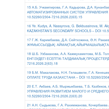
15 А.Б. Учкампирова, Г.А. Кадырова, Д.А. Кун
АВТОМАТИЗИРОВАННЫХ СИСТЕМ УПРАВЛЕНИЯ 
10.52260/2304-7216.2026.2(63).15
16 Ye. Kudys, A. Nassyrova, G. Bekbussinova, 
KAZAKHSTAN’S SECONDARY SCHOOLS – DOI 10.522
17 Г.Ж. Каримбаева, Д.А. Сейтхожина, Ә.Н. Ра
ЖҰМЫССЫЗДЫҚ: АЙМАҚТЫҚ АЙЫРМАШЫЛЫҚТАР – D
18 Ш.Б. Узбаканова, А.А. Кажмухаметова, М.Б.
ЕНГІЗУДЕГІ ЕСЕПТІК-ТАЛДАМАЛЫҚ ПРОЦЕСТЕРД
7216.2026.2(63).18
19 Б.М. Макалакова, Н.Н. Гелашвили, Г.А. Кен
ОПЛАТЕ ТРУДА КАЗАХСТАНА – DOI 10.52260/2304-
20 Е.Т. Акбаев, А.Б. Мыржыкбаева, Т.Б. Казбе
УПРАВЛЕНИЯ РАЗВИТИЕМ МАЛОГО И СРЕДНЕГО
10.52260/2304-7216.2026.2(63).20
21 А.Н. Сыдыкова, Г.А. Рахимжанова, Кочерб