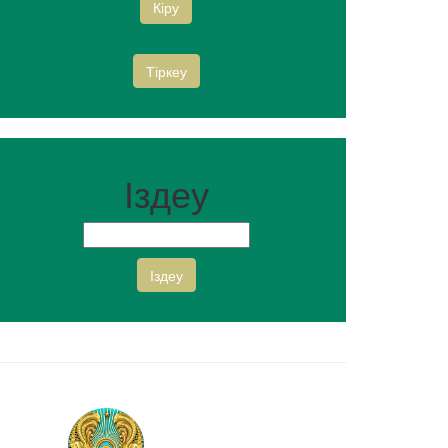
Кіру
Тіркеу
Іздеу
Іздеу