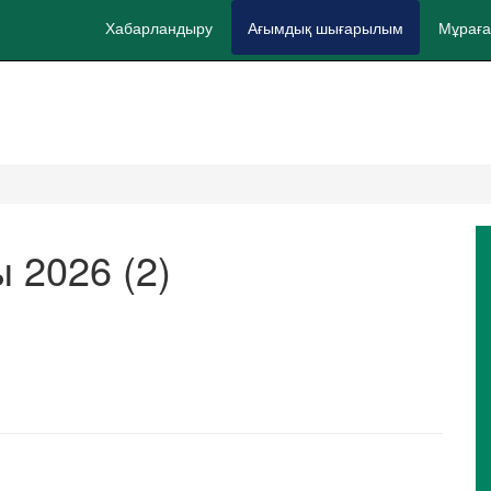
Хабарландыру
Ағымдық шығарылым
Мұраға
2026 (2)