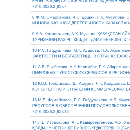
КАПИТАЛДЫҢ САПАСЫНА МҰҒАЛІМДЕРДІҢ ЕҢБЕКАҚ
7216.2026.2(63).7
8 Ж.М. Омарханова, А.С. Дошан, Л.К. Мусипов
ИННОВАЦИОННОЙ ДЕЯТЕЛЬНОСТИ КАЗАХСТАНА – D
9 А.А. Кенжегалиев, А.Х. Муканов ҚАЗАҚСТА
ТУРИЗМІНІҢ ҚАЗІРГІ КЕЗДЕГІ ДАМУ ЕРЕКШЕЛІКТЕРІ
10 Р.С. Габдуалиева, М.К. Асанова, Н.А. Ахмет
ЗАНЯТОСТИ И БЕЗРАБОТИЦЫ В СТРАНАХ ЕАЭС – DO
11 А.Б. Рысбекова, А.К. Керимбек, Г.К. Абдра
ЦИФРОВЫХ ТУРИСТСКИХ СЕРВИСОВ В РЕГИОНАХ К
12 Ю.В. Трофимова, Ш. Ашуров, Л.К. Кайдаро
КОНКУРЕНТНОЙ СТРАТЕГИИ КОММЕРЧЕСКИХ БАНКО
13 М.Б. Жумабекова, Р.С. Габдуалиева, А.Б. Мы
РЕСУРСОВ В ОБЕСПЕЧЕНИИ ПРОДОВОЛЬСТВЕННО
7216.2026.2(63).13
14 Л.Б. Избасарова, А.К. Қадырбергенова, М.У
ҚОЛДАНУ НЕГІЗІНДЕ БИЗНЕС-ҮРДІСТЕРДІ ОҢТАЙЛА