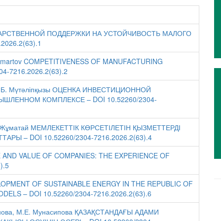
ОСУДАРСТВЕННОЙ ПОДДЕРЖКИ НА УСТОЙЧИВОСТЬ МАЛОГО
2026.2(63).1
Т. Zhumartov COMPETITIVENESS OF MANUFACTURING
4-7216.2026.2(63).2
ина, Б. Мүтәліпқызы ОЦЕНКА ИНВЕСТИЦИОННОЙ
ЛЕННОМ КОМПЛЕКСЕ – DOI 10.52260/2304-
 Қ.Ә. Жұматай МЕМЛЕКЕТТІК КӨРСЕТІЛЕТІН ҚЫЗМЕТТЕРДІ
Ы – DOI 10.52260/2304-7216.2026.2(63).4
RE AND VALUE OF COMPANIES: THE EXPERIENCE OF
).5
 DEVELOPMENT OF SUSTAINABLE ENERGY IN THE REPUBLIC OF
S – DOI 10.52260/2304-7216.2026.2(63).6
линова, М.Е. Мунасипова ҚАЗАҚСТАНДАҒЫ АДАМИ