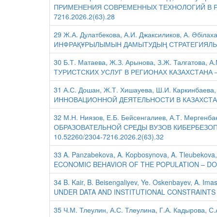
ПРИМЕНЕНИЯ СОВРЕМЕННЫХ ТЕХНОЛОГИЙ В РАС
7216.2026.2(63).28
29 Ж.А. Дулатбекова, А.И. Джаксиликов, А. Әбі
ИНФРАҚҰРЫЛЫМЫН ДАМЫТУДЫҢ СТРАТЕГИЯЛЫҚ МА
30 Б.Т. Матаева, Ж.З. Арынова, З.Ж. Талгато
ТУРИСТСКИХ УСЛУГ В РЕГИОНАХ КАЗАХСТАНА – DO
31 А.С. Дошан, Ж.Т. Хишауева, Ш.И. Каркинбае
ИННОВАЦИОННОЙ ДЕЯТЕЛЬНОСТИ В КАЗАХСТАНЕ –
32 М.Н. Ниязов, Е.Б. Бейсенгалиев, А.Т. Мерг
ОБРАЗОВАТЕЛЬНОЙ СРЕДЫ ВУЗОВ КИБЕРБЕЗОП
10.52260/2304-7216.2026.2(63).32
33 A. Panzabekova, A. Kopbosynova, A. Tleubek
ECONOMIC BEHAVIOR OF THE POPULATION – DOI 1
34 B. Kair, B. Beisengaliyev, Ye. Oskenbayev, A
UNDER DATA AND INSTITUTIONAL CONSTRAINTS – 
35 Ч.М. Тлеулин, А.С. Тлеулина, Г.А. Кадыро