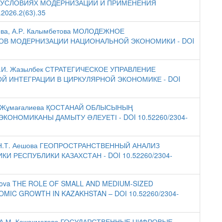
В УСЛОВИЯХ МОДЕРНИЗАЦИИ И ПРИМЕНЕНИЯ
2026.2(63).35
баева, А.Р. Калымбетова МОЛОДЕЖНОЕ
ОВ МОДЕРНИЗАЦИИ НАЦИОНАЛЬНОЙ ЭКОНОМИКИ - DOI
а, Л.И. Жазылбек СТРАТЕГИЧЕСКОЕ УПРАВЛЕНИЕ
Й ИНТЕГРАЦИИ В ЦИРКУЛЯРНОЙ ЭКОНОМИКЕ - DOI
 Б.З. Жұмағалиева ҚОСТАНАЙ ОБЛЫСЫНЫҢ
КОНОМИКАНЫ ДАМЫТУ ӘЛЕУЕТІ - DOI 10.52260/2304-
бай, Н.Т. Аешова ГЕОПРОСТРАНСТВЕННЫЙ АНАЛИЗ
РЕСПУБЛИКИ КАЗАХСТАН - DOI 10.52260/2304-
Appakova THE ROLE OF SMALL AND MEDIUM-SIZED
MIC GROWTH IN KAZAKHSTAN – DOI 10.52260/2304-
ова, А.М. Кожахметова ГОСУДАРСТВЕННЫЕ ЦИФРОВЫЕ