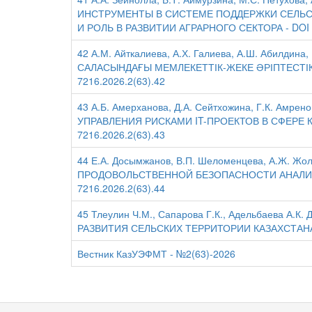
ИНСТРУМЕНТЫ В СИСТЕМЕ ПОДДЕРЖКИ СЕЛЬСК
И РОЛЬ В РАЗВИТИИ АГРАРНОГО СЕКТОРА - DOI 10
42 А.М. Айткалиева, А.Х. Галиева, А.Ш. Абилди
САЛАСЫНДАҒЫ МЕМЛЕКЕТТІК-ЖЕКЕ ӘРІПТЕСТІК 
7216.2026.2(63).42
43 А.Б. Амерханова, Д.А. Сейтхожина, Г.К. А
УПРАВЛЕНИЯ РИСКАМИ IT-ПРОЕКТОВ В СФЕРЕ КО
7216.2026.2(63).43
44 Е.А. Досымжанов, В.П. Шеломенцева, А.Ж. 
ПРОДОВОЛЬСТВЕННОЙ БЕЗОПАСНОСТИ АНАЛИЗ О
7216.2026.2(63).44
45 Тлеулин Ч.М., Сапарова Г.К., Адельбаева
РАЗВИТИЯ СЕЛЬСКИХ ТЕРРИТОРИИ КАЗАХСТАНА – 
Вестник КазУЭФМТ - №2(63)-2026