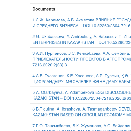
Documents
1 Л.Ж. Каримова, А.Б. Ахметова ВЛИЯНИЕ Г
И СРЕДНЕГО БИЗНЕСА – DOI 10.52260/2304-7216.
2 G. Ukubassova, Y. Amirbekuly, А. Babassov, 
ENTERPRISES IN KAZAKHSTAN – DOI 10.52260/230
3 А.И. Нурпеисов, З.С. Кенжебаева, А.А. Семб
ПРИВЛЕКАТЕЛЬНОСТИ ПРОЕКТОВ В АГРОПРОМЫШ
7216.2026.2(63).3
4 А.Б. Тулаганов, К.Е. Хасенова, А.Р. Тұрсын,
ЦИФРЛАНДЫРУ: МӘСЕЛЕЛЕР ЖӘНЕ ДАМУ БАҒЫТТАР
5 A. Otarbayeva, A. Adambekova ESG-DISCLOSU
KAZAKHSTAN – DOI 10.52260/2304-7216.2026.2(63
6 B.Tleulina, A. Ibrasheva, A. Tasmaganbetov
KAZAKHSTAN BASED ON CIRCULAR ECONOMY MODEL
7 Г.О. Тансыкбаева, Б.К. Жуманова, А.С. Байда