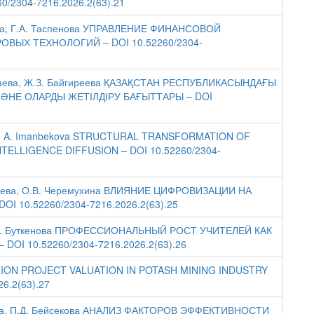
/2304-7216.2026.2(63).21
етова, Г.А. Таспенова УПРАВЛЕНИЕ ФИНАНСОВОЙ
ЫХ ТЕХНОЛОГИЙ – DOI 10.52260/2304-
сыкбаева, Ж.З. Байгиреева ҚАЗАҚСТАН РЕСПУБЛИКАСЫНДАҒЫ
ӘНЕ ОЛАРДЫ ЖЕТІЛДІРУ БАҒЫТТАРЫ – DOI
ova, A. Imanbekova STRUCTURAL TRANSFORMATION OF
TELLIGENCE DIFFUSION – DOI 10.52260/2304-
амбаева, О.В. Черемухина ВЛИЯНИЕ ЦИФРОВИЗАЦИИ НА
10.52260/2304-7216.2026.2(63).25
а, А.К. Буткенова ПРОФЕССИОНАЛЬНЫЙ РОСТ УЧИТЕЛЕЙ КАК
I 10.52260/2304-7216.2026.2(63).26
NOVATION PROJECT VALUATION IN POTASH MINING INDUSTRY
6.2(63).27
ирова, П.Д. Бейсекова АНАЛИЗ ФАКТОРОВ ЭФФЕКТИВНОСТИ