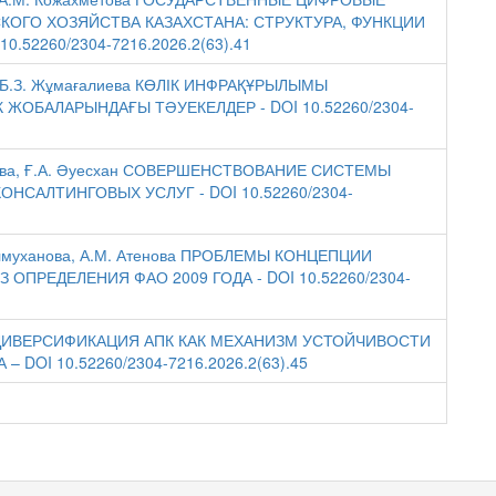
ОГО ХОЗЯЙСТВА КАЗАХСТАНА: СТРУКТУРА, ФУНКЦИИ
.52260/2304-7216.2026.2(63).41
на, Б.З. Жұмағалиева КӨЛІК ИНФРАҚҰРЫЛЫМЫ
ЖОБАЛАРЫНДАҒЫ ТӘУЕКЕЛДЕР - DOI 10.52260/2304-
мренова, Ғ.А. Әуесхан СОВЕРШЕНСТВОВАНИЕ СИСТЕМЫ
НСАЛТИНГОВЫХ УСЛУГ - DOI 10.52260/2304-
Жолмуханова, А.М. Атенова ПРОБЛЕМЫ КОНЦЕПЦИИ
ПРЕДЕЛЕНИЯ ФАО 2009 ГОДА - DOI 10.52260/2304-
 А.К. ДИВЕРСИФИКАЦИЯ АПК КАК МЕХАНИЗМ УСТОЙЧИВОСТИ
DOI 10.52260/2304-7216.2026.2(63).45