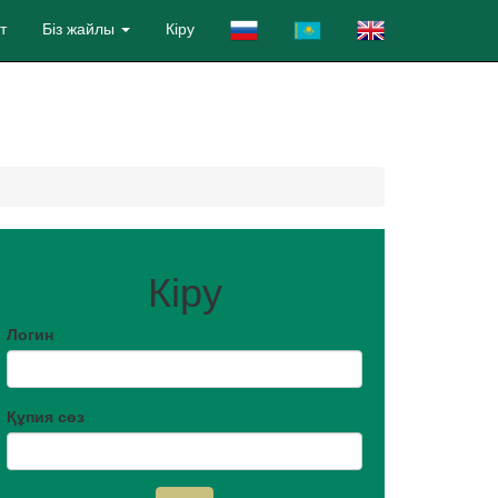
т
Біз жайлы
Кіру
Кіру
Логин
Құпия сөз