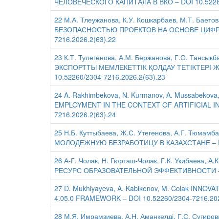
ЧЕЛОВЕЧЕСКОГО КАПИТАЛА В ВКО – DOI 10.52260
22 М.А. Тлеужанова, К.У. Кошкарбаев, М.Т. Ба
БЕЗОПАСНОСТЬЮ ПРОЕКТОВ НА ОСНОВЕ ЦИФРОВ
7216.2026.2(63).22
23 К.Т. Тулегенова, А.М. Бержанова, Г.О. Тан
ЭКСПОРТТЫ МЕМЛЕКЕТТІК ҚОЛДАУ ТЕТІКТЕРІ Ж
10.52260/2304-7216.2026.2(63).23
24 A. Rakhimbekova, N. Kurmanov, A. Mussabek
EMPLOYMENT IN THE CONTEXT OF ARTIFICIAL IN
7216.2026.2(63).24
25 Н.Б. Куттыбаева, Ж.С. Утегенова, А.Г. Тюм
МОЛОДЕЖНУЮ БЕЗРАБОТИЦУ В КАЗАХСТАНЕ – DOI 
26 А-Г. Чолак, Н. Гюрташ-Чолак, Г.К. Укибаев
РЕСУРС ОБРАЗОВАТЕЛЬНОЙ ЭФФЕКТИВНОСТИ – DO
27 D. Mukhiyayeva, A. Kabikenov, M. Colak IN
4.05.0 FRAMEWORK – DOI 10.52260/2304-7216.202
28 М.Я. Имрамзиева, А.Н. Аманкелді, Г.С. Суг