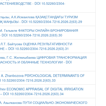
ТЕНИЕВОДСТВЕ - DOI 10.52260/2304-
лахатқызы, А.К.Исмаилова ҚАЗАҚСТАНДАҒЫ ТУРИЗМ
ҢЫЗЫ - DOI 10.52260/2304-7216.2026.2(63).29
ва, А.М. Гельмле ФАКТОРЫ ОНЛАЙН-БРОНИРОВАНИЯ
I 10.52260/2304-7216.2026.2(63).30
ва, Л.Т. Байтуова ОЦЕНКА РЕЗУЛЬТАТИВНОСТИ
 DOI 10.52260/2304-7216.2026.2(63).31
енбаева, Г.С. Жилкишбаева ЦИФРОВАЯ ТРАНСФОРМАЦИЯ
АСНОСТЬ И ОБЛАЧНЫЕ ТЕХНОЛОГИИ - DOI
ova, A. Zhanbozova PSYCHOLOGICAL DETERMINANTS OF
0.52260/2304-7216.2026.2(63).33
. Imashev ECONOMIC APPRAISAL OF DIGITAL IRRIGATION
DOI 10.52260/2304-7216.2026.2(63).34
ва, С.А. Азылканова ПУТИ СОЦИАЛЬНО-ЭКОНОМИЧЕСКОГО