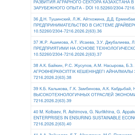
РАЗВИТИЯ АГРАРНОГО СЕКТОРА КАЗАХСТАНА 
ЗАРУБЕЖНОГО ОПЫТА - DOI 10.52260/2304-7216.
36 Д.Н. Тушинский, Л.Ж. Айтхожина, Д.Д. Ермек
ПРЕДПРИНИМАТЕЛЬСТВО В СИСТЕМЕ ДРАЙВЕР
10.52260/2304-7216.2026.2(63).36
37 Ж.Р. Ашимова, А.Т. Исаева, З.У. Джубалиев
ПРЕДПРИЯТИМИ НА ОСНОВЕ ТЕХНОЛОГИЧЕСКО
10.52260/2304-7216.2026.2(63).37
38 А.К. Байкин, Р.С. Жусупов, А.М. Насырова,
АГРОӨНЕРКӘСІПТІК КЕШЕНІНДЕГІ АЙНАЛМАЛЫ Э
7216.2026.2(63).38
39 К.Б. Калыкова, Г.К. Замбинова, А.К. Кабды
ВЫСОКОТЕХНОЛОГИЧНЫХ ОТРАСЛЕЙ ЭКОНОМИКИ 
7216.2026.2(63).39
40 M. Kolbaev, R. Ashimova, G. Nurlikhina, G. 
ENTERPRISES IN ENSURING SUSTAINABLE ECONO
7216.2026.2(63).40
41 А.А. Зейнолла, Б.Т. Аймурзина, М.С. Петух