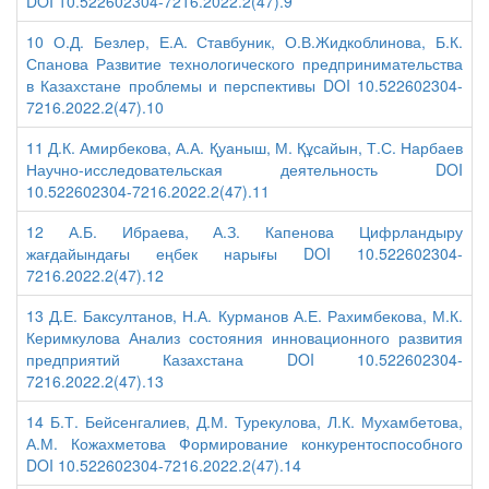
DOI 10.522602304-7216.2022.2(47).9
10 О.Д. Безлер, Е.А. Ставбуник, О.В.Жидкоблинова, Б.К.
Спанова Развитие технологического предпринимательства
в Казахстане проблемы и перспективы DOI 10.522602304-
7216.2022.2(47).10
11 Д.К. Амирбекова, А.А. Қуаныш, М. Құсайын, Т.С. Нарбаев
Научно-исследовательская деятельность DOI
10.522602304-7216.2022.2(47).11
12 А.Б. Ибраева, А.З. Капенова Цифрландыру
жағдайындағы еңбек нарығы DOI 10.522602304-
7216.2022.2(47).12
13 Д.Е. Баксултанов, Н.А. Курманов А.Е. Рахимбекова, М.К.
Керимкулова Анализ состояния инновационного развития
предприятий Казахстана DOI 10.522602304-
7216.2022.2(47).13
14 Б.Т. Бейсенгалиев, Д.М. Турекулова, Л.К. Мухамбетова,
А.М. Кожахметова Формирование конкурентоспособного
DOI 10.522602304-7216.2022.2(47).14