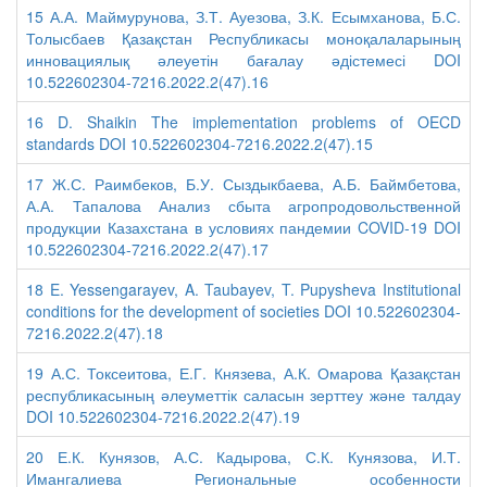
15 А.А. Маймурунова, З.Т. Ауезова, З.К. Есымханова, Б.С.
Толысбаев Қазақстан Республикасы моноқалаларының
инновациялық әлеуетін бағалау әдістемесі DOI
10.522602304-7216.2022.2(47).16
16 D. Shaikin The implementation problems of OECD
standards DOI 10.522602304-7216.2022.2(47).15
17 Ж.С. Раимбеков, Б.У. Сыздыкбаева, А.Б. Баймбетова,
А.А. Тапалова Анализ сбыта агропродовольственной
продукции Казахстана в условиях пандемии COVID-19 DOI
10.522602304-7216.2022.2(47).17
18 E. Yessengarayev, A. Taubayev, T. Pupysheva Institutional
conditions for the development of societies DOI 10.522602304-
7216.2022.2(47).18
19 А.С. Токсеитова, Е.Г. Князева, А.К. Омарова Қазақстан
республикасының әлеуметтік саласын зерттеу және талдау
DOI 10.522602304-7216.2022.2(47).19
20 Е.К. Кунязов, А.С. Кадырова, С.К. Кунязова, И.Т.
Имангалиева Региональные особенности