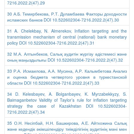
7216.2022.2(47).29
30 А.Б. Темирбекова, Р.Т. Дуламбаева Факторы доходности
исламских банков DOI 10.522602304-7216.2022.2(47).30
31 A. Chelekbay, N. Almerekov, Inflation targeting and the
transmission mechanism of central (national) bank monetary
policy DOI 10.522602304-7216.2022.2(47).31
32 М.А. Алтынбеков, Салық аудитін жүргізу әдістемесі және
оның маңыздылығы DOI 10.522602304-7216.2022.2(47).32
33 Р.А. Исмаилова, А.А. Мусина, А.Р. Калымбетова Анализ
и оценка бюджета четвертого уровня в туркестанской
области DOI 10.522602304-7216.2022.2(47).33
34 D. Kelesbayev, A. Bolganbayev, K. Myrzabekkyzy, S.
Baimaganbetov Validity of Taylor’s rule for inflation targeting
strategy the case of Kazakhstan DOI 10.522602304-
7216.2022.2(47).34
35 О.Н. Несіпбай, Н.Н. Башкирова, А.Е. Айтхожина Салық
және кедендік әкімшілендіру тиімділігінің аудитінің мәні мен