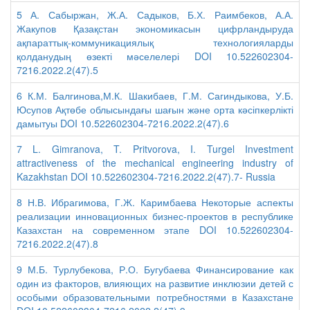
5 А. Сабыржан, Ж.А. Садыков, Б.Х. Раимбеков, А.А.
Жакупов Қазақстан экономикасын цифрландыруда
ақпараттық-коммуникациялық технологияларды
қолданудың өзекті мәселелері DOI 10.522602304-
7216.2022.2(47).5
6 К.М. Балгинова,М.К. Шакибаев, Г.М. Сагиндыкова, У.Б.
Юсупов Ақтөбе облысындағы шағын және орта кәсіпкерлікті
дамытуы DOI 10.522602304-7216.2022.2(47).6
7 L. Gimranova, T. Pritvorova, I. Turgel Investment
attractiveness of the mechanical engineering industry of
Kazakhstan DOI 10.522602304-7216.2022.2(47).7- Russia
8 Н.В. Ибрагимова, Г.Ж. Каримбаева Некоторые аспекты
реализации инновационных бизнес-проектов в республике
Казахстан на современном этапе DOI 10.522602304-
7216.2022.2(47).8
9 М.Б. Турлубекова, Р.О. Бугубаева Финансирование как
один из факторов, влияющих на развитие инклюзии детей с
особыми образовательными потребностями в Казахстане