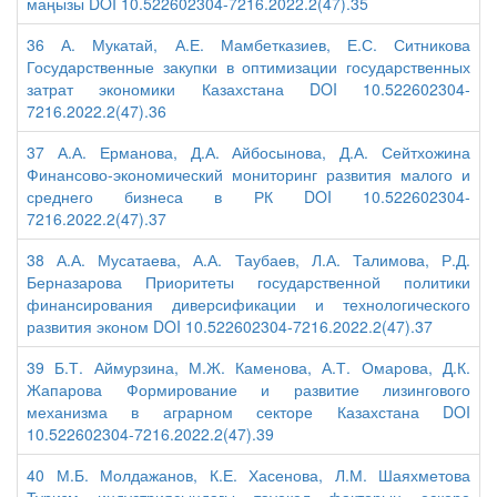
маңызы DOI 10.522602304-7216.2022.2(47).35
36 А. Мукатай, А.Е. Мамбетказиев, Е.С. Ситникова
Государственные закупки в оптимизации государственных
затрат экономики Казахстана DOI 10.522602304-
7216.2022.2(47).36
37 А.А. Ерманова, Д.А. Айбосынова, Д.А. Сейтхожина
Финансово-экономический мониторинг развития малого и
среднего бизнеса в РК DOI 10.522602304-
7216.2022.2(47).37
38 А.А. Мусатаева, А.А. Таубаев, Л.А. Талимова, Р.Д.
Берназарова Приоритеты государственной политики
финансирования диверсификации и технологического
развития эконом DOI 10.522602304-7216.2022.2(47).37
39 Б.Т. Аймурзина, М.Ж. Каменова, А.Т. Омарова, Д.К.
Жапарова Формирование и развитие лизингового
механизма в аграрном секторе Казахстана DOI
10.522602304-7216.2022.2(47).39
40 М.Б. Молдажанов, К.Е. Хасенова, Л.М. Шаяхметова