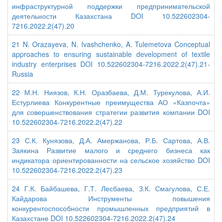
инфраструктурной поддержки предпринимательской
деятельности Казахстана DOI 10.522602304-
7216.2022.2(47).20
21 N. Orazayeva, N. Ivashchenko, A. Tulemetova Conceptual
approaches to ensuring sustainable development of textile
industry enterprises DOI 10.522602304-7216.2022.2(47).21-
Russia
22 М.Н. Ниязов, К.Н. Оразбаева, Д.М. Турекулова, А.И.
Естурлиева Конкурентные преимущества АО «Казпочта»
для совершенствования стратегии развития компании DOI
10.522602304-7216.2022.2(47).22
23 С.К. Кунязова, Д.А. Амержанова, Р.Б. Сартова, А.В.
Заякина Развитие малого и среднего бизнеса как
индикатора ориентированности на сельское хозяйство DOI
10.522602304-7216.2022.2(47).23
24 Г.К. Байбашева, Г.Т. Лесбаева, З.К. Смагулова, С.Е.
Кайдарова Инструменты повышения
конкурентоспособности промышленных предприятий в
Казахстане DOI 10.522602304-7216.2022.2(47).24