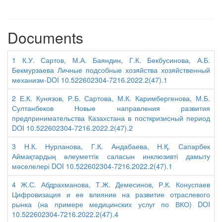
Documents
1 К.У. Сартов, М.А. Баяндин, Г.К. Бекбусинова, А.Б.
Бекмурзаева Личные подсобные хозяйства хозяйственный
механизм-DOI 10.522602304-7216.2022.2(47).1
2 Е.К. Кунязов, Р.Б. Сартова, М.К. Каримбергенова, М.Б.
Султанбеков Новые направления развития
предпринимательства Казахстана в посткризисный период
DOI 10.522602304-7216.2022.2(47).2
3 Н.К. Нурланова, Г.К. Андабаева, Н.Қ. Сапарбек
Аймақтардың әлеуметтік саласын инклюзивті дамыту
мәселелері DOI 10.522602304-7216.2022.2(47).1
4 Ж.С. Абдрахманова, Т.Ж. Демесинов, Р.К. Конуспаев
Цифровизация и ее влияние на развитие отраслевого
рынка (на примере медицинских услуг по ВКО) DOI
10.522602304-7216.2022.2(47).4