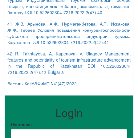
Туризм индустриясындағы тәуекел факторын ескере
отырып, инвестициялық жобаның экономикалық тиімділігін
бағалау DOI 10.522602304-7216.2022.2(47).40
41 Ж.З. Арынова, А.Ж. Нурмаганбетова, А.Т. Искакова,
Ж.Ж. Тебаев Условия повышения конкурентоспособности
субъектов предпринимательства индустрии туризма
Казахстана DOI 10.522602304-7216.2022.2(47).41
42 R. Takhtayeva, A. Kapenova, V. Blagoev Management
features and potentiality of tourism infrastructure advancement
in the Republic of Kazakhstan DOI 10.522602304-
7216.2022.2(47).42-Bulgaria
Вестник КазУЭФиМТ №2(47)/2022
Login
Username