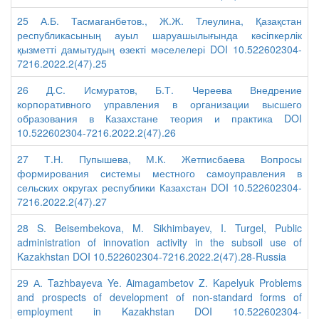
25 А.Б. Тасмаганбетов., Ж.Ж. Тлеулина, Қазақстан
республикасының ауыл шаруашылығында кәсіпкерлік
қызметті дамытудың өзекті мәселелері DOI 10.522602304-
7216.2022.2(47).25
26 Д.С. Исмуратов, Б.Т. Череева Внедрение
корпоративного управления в организации высшего
образования в Казахстане теория и практика DOI
10.522602304-7216.2022.2(47).26
27 Т.Н. Пупышева, М.К. Жетписбаева Вопросы
формирования системы местного самоуправления в
сельских округах республики Казахстан DOI 10.522602304-
7216.2022.2(47).27
28 S. Beisembekova, M. Sikhimbayev, I. Turgel, Public
administration of innovation activity in the subsoil use of
Kazakhstan DOI 10.522602304-7216.2022.2(47).28-Russia
29 А. Tazhbayeva Ye. Aimagambetov Z. Kapelyuk Problems
and prospects of development of non-standard forms of
employment in Kazakhstan DOI 10.522602304-