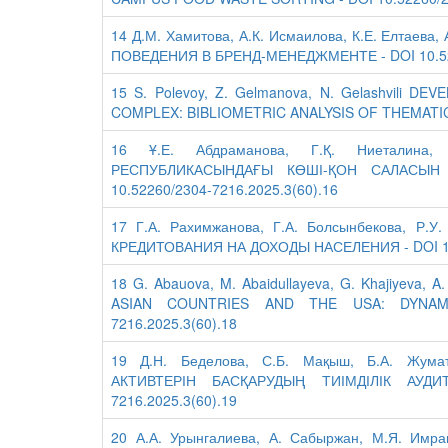
14 Д.М. Хамитова, А.К. Исмаилова, К.Е. Елта
ПОВЕДЕНИЯ В БРЕНД-МЕНЕДЖМЕНТЕ - DOI 10.522
15 S. Polevoy, Z. Gelmanova, N. Gelashvili
COMPLEX: BIBLIOMETRIC ANALYSIS OF THEMATIC P
16 Ұ.Е. Абдраманова, Г.Қ. Ниеталина,
РЕСПУБЛИКАСЫНДАҒЫ КӨШІ-ҚОН САЛАСЫН
10.52260/2304-7216.2025.3(60).16
17 Г.А. Рахимжанова, Г.А. Болсынбекова, Р
КРЕДИТОВАНИЯ НА ДОХОДЫ НАСЕЛЕНИЯ - DOI 10.
18 G. Abauova, M. Abaidullayeva, G. Khajiyev
ASIAN COUNTRIES AND THE USA: DYNAMIC
7216.2025.3(60).18
19 Д.Н. Беделова, С.Б. Мақыш, Б.А. Жум
АКТИВТЕРІН БАСҚАРУДЫҢ ТИІМДІЛІК АУДИТ
7216.2025.3(60).19
20 А.А. Урынгалиева, А. Сабыржан, М.Я. И