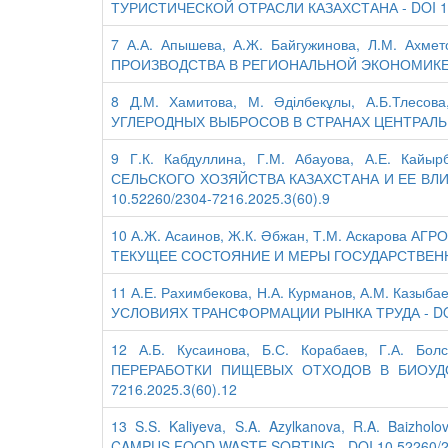
ТУРИСТИЧЕСКОЙ ОТРАСЛИ КАЗАХСТАНА - DOI 10.5
7 А.А. Апышева, А.Ж. Байгужинова, Л.М. Ах
ПРОИЗВОДСТВА В РЕГИОНАЛЬНОЙ ЭКОНОМИКЕ КАЗ
8 Д.М. Хамитова, М. Әділбекұлы, А.Б.Тлес
УГЛЕРОДНЫХ ВЫБРОСОВ В СТРАНАХ ЦЕНТРАЛЬНОЙ 
9 Г.К. Кабдуллина, Г.М. Абауова, А.Е. Ка
СЕЛЬСКОГО ХОЗЯЙСТВА КАЗАХСТАНА И ЕЕ ВЛ
10.52260/2304-7216.2025.3(60).9
10 А.Ж. Асаинов, Ж.К. Әбжан, Т.М. Аскаро
ТЕКУЩЕЕ СОСТОЯНИЕ И МЕРЫ ГОСУДАРСТВЕННОЙ 
11 А.Е. Рахимбекова, Н.А. Курманов, А.М. Каз
УСЛОВИЯХ ТРАНСФОРМАЦИИ РЫНКА ТРУДА - DOI 1
12 А.Б. Кусаинова, Б.С. Корабаев, Г.А. Б
ПЕРЕРАБОТКИ ПИЩЕВЫХ ОТХОДОВ В БИОУДОБ
7216.2025.3(60).12
13 S.S. Kaliyeva, S.A. Azylkanova, R.A. Baizh
CAMPUS FOOD WASTE SORTING - DOI 10.52260/23