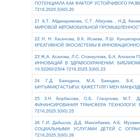
ПОТЕНЦИАЛА КАК ФАКТОР УСТОЙЧИВОГО РАЗВИ
7216.2025.3(60).20
21 А.Т. Абдикаримова, С.Т. Абеуова , Н.Д. К
МИРОВОЙ АВТОМОБИЛЬНОЙ ПРОМЫШЛЕННОСТИ - D
22 Н. Н. Хасенова, Б.К. Исаева, Л.Ш. Кунш
КРЕАТИВНОЙ ЭКОСИСТЕМЫ В ИННОВАЦИОННОЙ ЭК
23 Ж.А. Асанова, Л.С. Спанкулова, Б.А. Алх
ИННОВАЦИЙ В ЗДРАВООХРАНЕНИИ: БИБЛИОМ
10.52260/2304-7216.2025.3(60).23
24 Г.Д. Баяндина, М.А. Баяндин, Б.К.
ЫНТЫМАҚТАСТЫҒЫ: ҚАЖЕТТІЛІГІ МЕН МАҢЫЗДЫЛЫҒ
25 З.Н. Борбасова, С.Б. Глазунова, М.Т.
ФИНАНСИРОВАНИЯ ТРАНСФЕРА ТЕХНОЛОГИ: ВО
7216.2025.3(60).25
26 Г.И. Дабысов, Д.Д. Мангибаева, А.Б. Мух
СОЦИАЛЬНЫМИ УСЛУГАМИ ДЕТЕЙ С ОГРАНИ
7216.2025.3(60).26