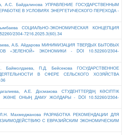
ашев, А.С. Байдалинова УПРАВЛЕНИЕ ГОСУДАРСТВЕННЫМ
РАБОТКЕ В УСЛОВИЯХ ЭНЕРГЕТИЧЕСКОГО ПЕРЕХОДА -
Кусымбаева СОЦИАЛЬНО-ЭКОНОМИЧЕСКАЯ КОНЦЕПЦИЯ
260/2304-7216.2025.3(60).34
Есентаева, А.Б. Айдарова МИНИМИЗАЦИЯ ТВЕРДЫХ БЫТОВЫХ
В «ЗЕЛЕНОЙ» ЭКОНОМИКИ - DOI 10.52260/2304-
.Т. Баймолдаева, П.Д. Бейсекова ГОСУДАРСТВЕННОЕ
ДЕЯТЕЛЬНОСТИ В СФЕРЕ СЕЛЬСКОГО ХОЗЯЙСТВА
)36
дагалиева, А.Е. Досмакова СТУДЕНТТЕРДІҢ КӘСІПТІК
І ЖӘНЕ ОНЫҢ ДАМУ ЖОЛДАРЫ - DOI 10.52260/2304-
ва, Л.Н. Махмеджанова РАЗРАБОТКА РЕКОМЕНДАЦИИ ДЛЯ
 ВЗАИМОДЕЙСТВИЮ С ЕВРАЗИЙСКИМ ЭКОНОМИЧЕСКИМ