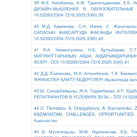
39 Ж.Е. Киизбаева, А.Ж. Турегельдинова, Б.
ДИЗАЙН-МЫШЛЕНИЯ В ОБРАЗОВАТЕЛЬНЫЕ
10.52260/2304-7216.2025.3(60).39
40 М.Д. Каримова, С.Н. Изеев, С. Жанатқы
САПАСЫН ЖАҚСАРТУДА ЖАСАНДЫ ИНТЕЛЛЕКТ
10.52260/2304-7216.2025.3(60).40
41 K.А. Невматулина, Н.Б. Құттыбаева, С
МИГРАНТТАРЫНЫҢ АҚША АУДАРЫМДАРЫНЫҢ
ӘСЕРІ - DOI 10.52260/2304-7216.2025.3(60).41
42 Д.Д. Ешпанова, М.А. Алтынбеков, Т.К. Бек
ЖҰМЫСПЕН ҚАМТУ КЕДЕРГІЛЕРІ (Қызылорда қаласы
43 Ш. Сапарбайқызы, Ж.А. Таджибаева, А.Р. 
РЕПАТРИАНТОВ В УСЛОВИЯХ ВУЗА – DOI 10.52260
44 U. Tlemissov, A. Orazgaliyeva, A. Kramarenk
KAZAKHSTAN: CHALLENGES, OPPORTUNITIES AN
Кыргызстан
45 Б. Мүтәліпқызы, М.М. Нурпеисова, К.Б.