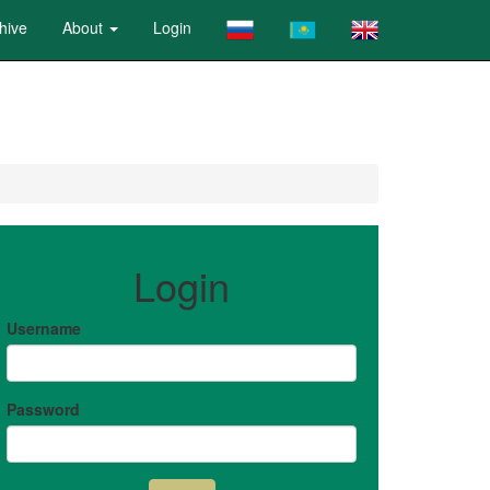
hive
About
Login
Login
Username
Password