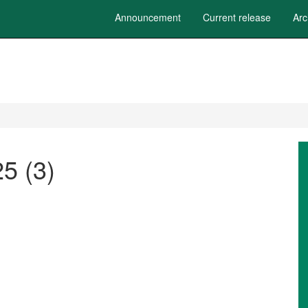
Announcement
Current release
Arc
5 (3)