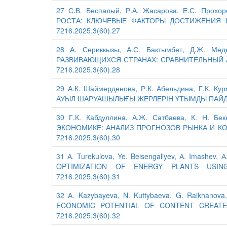
27 С.В. Беспалый, Р.А. Жасарова, Е.С. Про
РОСТА: КЛЮЧЕВЫЕ ФАКТОРЫ ДОСТИЖЕНИЯ ЦЕ
7216.2025.3(60).27
28 А. Сериккызы, А.С. Бактымбет, Д.Ж. М
РАЗВИВАЮЩИХСЯ СТРАНАХ: СРАВНИТЕЛЬНЫЙ АНА
7216.2025.3(60).28
29 А.К. Шаймерденова, Р.К. Абельдина, Г.К. 
АУЫЛ ШАРУАШЫЛЫҒЫ ЖЕРЛЕРІН ҰТЫМДЫ ПАЙДАЛАН
30 Г.К. Кабдуллина, А.Ж. Сатбаева, К. Н. 
ЭКОНОМИКЕ: АНАЛИЗ ПРОГНОЗОВ РЫНКА И КОН
7216.2025.3(60).30
31 А. Turekulova, Ye. Beisengaliyev, А. Imash
OPTIMIZATION OF ENERGY PLANTS USING 
7216.2025.3(60).31
32 А. Kazybayeva, N. Kuttybaeva, G. Raikha
ECONOMIC POTENTIAL OF CONTENT CREATED B
7216.2025.3(60).32