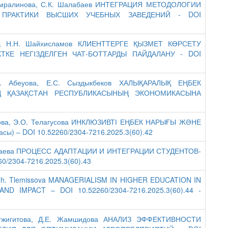
Б. Амралинова, С.К. Шалабаев ИНТЕГРАЦИЯ МЕТОДОЛОГИИ
 ПРАКТИКИ ВЫСШИХ УЧЕБНЫХ ЗАВЕДЕНИЙ - DOI
зы, Н.Н. Шайхисламов КЛИЕНТТЕРГЕ ҚЫЗМЕТ КӨРСЕТУ
КЕ НЕГІЗДЕЛГЕН ЧАТ-БОТТАРДЫ ПАЙДАЛАНУ - DOI
.Т. Абеуова, Е.С. Сыздыкбеков ХАЛЫҚАРАЛЫҚ ЕҢБЕК
 ҚАЗАҚСТАН РЕСПУБЛИКАСЫНЫҢ ЭКОНОМИКАСЫНА
жанова, Э.О. Телагусова ИНКЛЮЗИВТІ ЕҢБЕК НАРЫҒЫ ЖӘНЕ
) – DOI 10.52260/2304-7216.2025.3(60).42
Ерубаева ПРОЦЕСС АДАПТАЦИИ И ИНТЕГРАЦИИ СТУДЕНТОВ-
/2304-7216.2025.3(60).43
o, Zh. Tlemissova MANAGERIALISM IN HIGHER EDUCATION IN
D IMPACT – DOI 10.52260/2304-7216.2025.3(60).44 -
 Тогжигитова, Д.Е. Жамшидова АНАЛИЗ ЭФФЕКТИВНОСТИ