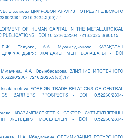
ева, А.Б. Егзалиева ЦИФРОВОЙ АНАЛИЗ ПОТРЕБИТЕЛЬСКОГО
60/2304-7216.2025.3(60).14
 DEVELOPMENT OF HUMAN CAPITAL IN THE METALLURGICAL
UBLICATIONS - DOI 10.52260/2304-7216.2025.3(60).15
 Г.Ж. Таяуова, А.А. Мухамеджанова ҚАЗАҚСТАН
 ЦИФРЛАНДЫРУ: ЖАҒДАЙЫ МЕН БОЛАШАҒЫ - DOI
.У. Мугауина, А.А. Орынбасарова ВЛИЯНИЕ ИПОТЕЧНОГО
52260/2304-7216.2025.3(60).17
a, A. Issakhmetova FOREIGN TRADE RELATIONS OF CENTRAL
S, BARRIERS, PROSPECTS - DOI 10.52260/2304-
атаева КВАЗИМЕМЛЕКЕТТІК СЕКТОР СУБЪЕКТІЛЕРІНІҢ
ІН ЖЕТІЛДІРУ МӘСЕЛЕЛЕРІ - DOI 10.52260/2304-
мрамзиева, Н.А. Ибадильдин ОПТИМИЗАЦИЯ РЕСУРСНОГО