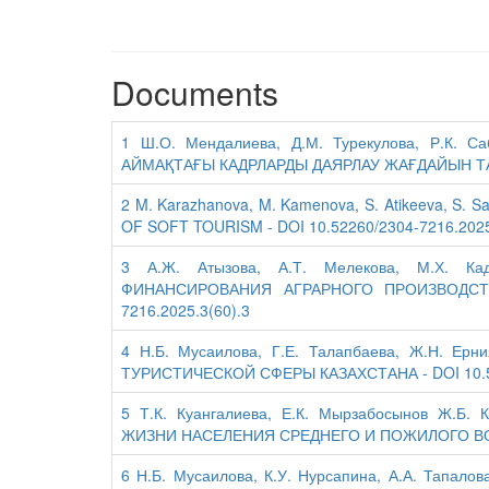
Documents
1 Ш.О. Мендалиева, Д.М. Турекулова, Р.К. 
АЙМАҚТАҒЫ КАДРЛАРДЫ ДАЯРЛАУ ЖАҒДАЙЫН ТАЛДА
2 M. Karazhanova, M. Kamenova, S. Atikeeva,
OF SOFT TOURISM - DOI 10.52260/2304-7216.2025
3 А.Ж. Атызова, А.Т. Мелекова, М.Х. К
ФИНАНСИРОВАНИЯ АГРАРНОГО ПРОИЗВОДСТВА
7216.2025.3(60).3
4 Н.Б. Мусаилова, Г.Е. Талапбаева, Ж.Н. Е
ТУРИСТИЧЕСКОЙ СФЕРЫ КАЗАХСТАНА - DOI 10.522
5 Т.К. Куангалиева, Е.К. Мырзабосынов Ж.
ЖИЗНИ НАСЕЛЕНИЯ СРЕДНЕГО И ПОЖИЛОГО ВОЗРАС
6 Н.Б. Мусаилова, К.У. Нурсапина, А.А. Тап