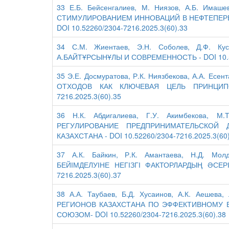
33 Е.Б. Бейсенгалиев, М. Ниязов, А.Б. Им
СТИМУЛИРОВАНИЕМ ИННОВАЦИЙ В НЕФТЕПЕРЕ
DOI 10.52260/2304-7216.2025.3(60).33
34 С.М. Жиентаев, Э.Н. Соболев, Д.Ф. 
А.БАЙТҰРСЫНҰЛЫ И СОВРЕМЕННОСТЬ - DOI 10.52
35 Э.Е. Досмуратова, Р.К. Ниязбекова, А.А. 
ОТХОДОВ КАК КЛЮЧЕВАЯ ЦЕЛЬ ПРИНЦИПО
7216.2025.3(60).35
36 Н.К. Абдигалиева, Г.У. Акимбекова, М
РЕГУЛИРОВАНИЕ ПРЕДПРИНИМАТЕЛЬСКОЙ 
КАЗАХСТАНА - DOI 10.52260/2304-7216.2025.3(60
37 А.К. Байкин, Р.К. Амантаева, Н.Д. Мол
БЕЙІМДЕЛУІНЕ НЕГІЗГІ ФАКТОРЛАРДЫҢ ӘСЕР
7216.2025.3(60).37
38 А.А. Таубаев, Б.Д. Хусаинов, А.К. Аеше
РЕГИОНОВ КАЗАХСТАНА ПО ЭФФЕКТИВНОМУ
СОЮЗОМ- DOI 10.52260/2304-7216.2025.3(60).38