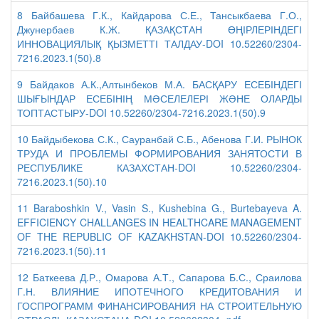
8 Байбашева Г.К., Кайдарова С.Е., Тансыкбаева Г.О.,
Джунербаев К.Ж. ҚАЗАҚСТАН ӨҢІРЛЕРІНДЕГІ
ИННОВАЦИЯЛЫҚ ҚЫЗМЕТТІ ТАЛДАУ-DOI 10.52260/2304-
7216.2023.1(50).8
9 Байдаков А.К.,Алтынбеков М.А. БАСҚАРУ ЕСЕБІНДЕГІ
ШЫҒЫНДАР ЕСЕБІНІҢ МӘСЕЛЕЛЕРІ ЖӘНЕ ОЛАРДЫ
ТОПТАСТЫРУ-DOI 10.52260/2304-7216.2023.1(50).9
10 Байдыбекова С.К., Сауранбай С.Б., Абенова Г.И. РЫНОК
ТРУДА И ПРОБЛЕМЫ ФОРМИРОВАНИЯ ЗАНЯТОСТИ В
РЕСПУБЛИКЕ КАЗАХСТАН-DOI 10.52260/2304-
7216.2023.1(50).10
11 Baraboshkin V., Vasin S., Kushebina G., Burtebayeva A.
EFFICIENCY CHALLANGES IN HEALTHCARE MANAGEMENT
OF THE REPUBLIC OF KAZAKHSTAN-DOI 10.52260/2304-
7216.2023.1(50).11
12 Баткеева Д.Р., Омарова А.Т., Сапарова Б.С., Сраилова
Г.Н. ВЛИЯНИЕ ИПОТЕЧНОГО КРЕДИТОВАНИЯ И
ГОСПРОГРАММ ФИНАНСИРОВАНИЯ НА СТРОИТЕЛЬНУЮ