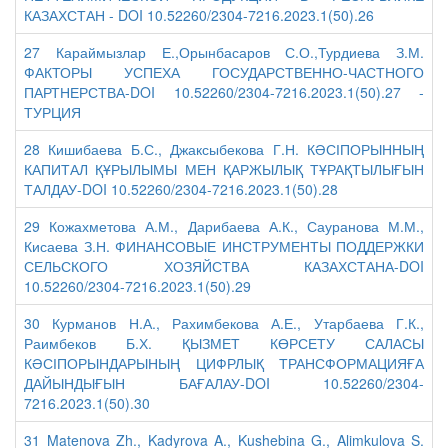
КАЗАХСТАН - DOI 10.52260/2304-7216.2023.1(50).26
27 Караймызлар Е.,Орынбасаров С.О.,Турдиева З.М.
ФАКТОРЫ УСПЕХА ГОСУДАРСТВЕННО-ЧАСТНОГО
ПАРТНЕРСТВА-DOI 10.52260/2304-7216.2023.1(50).27 -
ТУРЦИЯ
28 Кишибаева Б.С., Джаксыбекова Г.Н. КӘСІПОРЫННЫҢ
КАПИТАЛ ҚҰРЫЛЫМЫ МЕН ҚАРЖЫЛЫҚ ТҰРАҚТЫЛЫҒЫН
ТАЛДАУ-DOI 10.52260/2304-7216.2023.1(50).28
29 Кожахметова А.М., Дарибаева А.К., Сауранова М.М.,
Кисаева З.Н. ФИНАНСОВЫЕ ИНСТРУМЕНТЫ ПОДДЕРЖКИ
СЕЛЬСКОГО ХОЗЯЙСТВА КАЗАХСТАНА-DOI
10.52260/2304-7216.2023.1(50).29
30 Курманов Н.А., Рахимбекова А.Е., Утарбаева Г.К.,
Раимбеков Б.Х. ҚЫЗМЕТ КӨРСЕТУ САЛАСЫ
КӘСІПОРЫНДАРЫНЫҢ ЦИФРЛЫҚ ТРАНСФОРМАЦИЯҒА
ДАЙЫНДЫҒЫН БАҒАЛАУ-DOI 10.52260/2304-
7216.2023.1(50).30
31 Matenova Zh., Kadyrova A., Kushebina G., Alimkulova S.