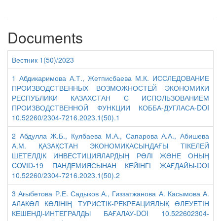
Documents
Вестник 1(50)/2023
1 Абдикаримова А.Т., Жетписбаева М.К. ИССЛЕДОВАНИЕ
ПРОИЗВОДСТВЕННЫХ ВОЗМОЖНОСТЕЙ ЭКОНОМИКИ
РЕСПУБЛИКИ КАЗАХСТАН С ИСПОЛЬЗОВАНИЕМ
ПРОИЗВОДСТВЕННОЙ ФУНКЦИИ КОББА-ДУГЛАСА-DOI
10.52260/2304-7216.2023.1(50).1
2 Абдулла Ж.Б., Кулбаева М.А., Сапарова А.А., Абишева
А.М. ҚАЗАҚСТАН ЭКОНОМИКАСЫНДАҒЫ ТІКЕЛЕЙ
ШЕТЕЛДІК ИНВЕСТИЦИЯЛАРДЫҢ РӨЛІ ЖӘНЕ ОНЫҢ
COVID-19 ПАНДЕМИЯСЫНАН КЕЙІНГІ ЖАҒДАЙЫ-DOI
10.52260/2304-7216.2023.1(50).2
3 Ағыбетова Р.Е. Садыков А., Гиззатжанова А. Касымова А.
АЛАКӨЛ КӨЛІНІҢ ТУРИСТІК-РЕКРЕАЦИЯЛЫҚ ӘЛЕУЕТІН
КЕШЕНДІ-ИНТЕГРАЛДЫ БАҒАЛАУ-DOI 10.522602304-