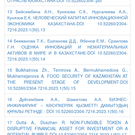
ОТРАСЛЬ КАЗАХСТАНА-DOI 10.522602304-.pdf
13 Бейсембина А.Н., Кунязова С.К., Нургалиева А.А.,
Кунязов Е.К. ЧЕЛОВЕЧЕСКИЙ КАПИТАЛ ИННОВАЦИОННОЙ
ЭКОНОМИКИ КАЗАХСТАНА-DOI 10.52260/2304-
7216.2023.1(50).13
14 Бекжанова Т.К., Ешпанова Д.Д., Әбенов Е.М., Сраилова
Г.Н. ОЦЕНКА ИННОВАЦИЙ И НЕМАТЕРИАЛЬНЫХ
АКТИВОВ В МИРЕ И В КАЗАХСТАНЕ-DOI 10.52260/2304-
7216.2023.1(50).14
15 Bulkhairova Zh., Temirova A., Bermukhamedova G.,
Mukhamejanova A. FOOD SECURITY OF KAZAKHSTAN AT
THE PRESENT STAGE OF DEVELOPMENT-DOI
10.52260/2304-7216.2023.1(50).15
16 Дуйсембаев А.А., Шаметова А.А. БИЗНЕС-
ИНЖИНИРИНГ ‒ КӘСІПКЕРЛІК ҚЫЗМЕТТІ ДАМЫТУДЫҢ
ҚҰРАЛЫ РЕТІНДЕ - DOI 10.52260/2304-7216.2023.1(50).16
17 Dutta A., Doszhan R. NON-FUNGIBLE TOKEN A
DISRUPTIVE FINANCIAL ASSET FOR INVESTMENT OR A
POTENTIAL BUBBLE-DOI 10.52260/2304-7216.2023.1(50).17