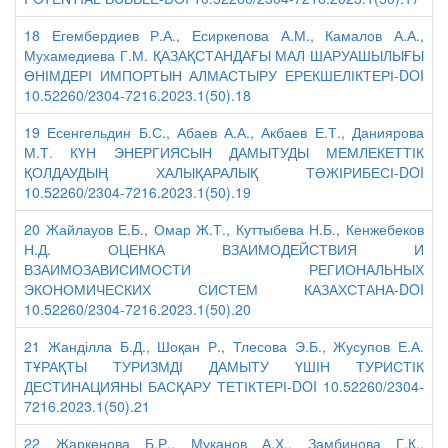
18 Егембердиев Р.А., Есиркепова А.М., Камалов А.А.,
Мухамедиева Г.М. ҚАЗАҚСТАНДАҒЫ МАЛ ШАРУАШЫЛЫҒЫ
ӨНІМДЕРІ ИМПОРТЫН АЛМАСТЫРУ ЕРЕКШЕЛІКТЕРІ-DOI
10.52260/2304-7216.2023.1(50).18
19 Есенгельдин Б.С., Абаев А.А., Акбаев Е.Т., Даниярова
М.Т. КҮН ЭНЕРГИЯСЫН ДАМЫТУДЫ МЕМЛЕКЕТТІК
ҚОЛДАУДЫҢ ХАЛЫҚАРАЛЫҚ ТӘЖІРИБЕСІ-DOI
10.52260/2304-7216.2023.1(50).19
20 Жайлауов Е.Б., Омар Ж.Т., Куттыбева Н.Б., Кенжебеков
Н.Д. ОЦЕНКА ВЗАИМОДЕЙСТВИЯ И
ВЗАИМОЗАВИСИМОСТИ РЕГИОНАЛЬНЫХ
ЭКОНОМИЧЕСКИХ СИСТЕМ КАЗАХСТАНА-DOI
10.52260/2304-7216.2023.1(50).20
21 Жанділла Б.Д., Шоқан Р., Тлесова Э.Б., Жусупов Е.А.
ТҰРАҚТЫ ТУРИЗМДІ ДАМЫТУ ҮШІН ТУРИСТІК
ДЕСТИНАЦИЯНЫ БАСҚАРУ ТЕТІКТЕРІ-DOI 10.52260/2304-
7216.2023.1(50).21
22 Жаркенова Б.Р., Муканов А.Х., Замбинова Г.К.,