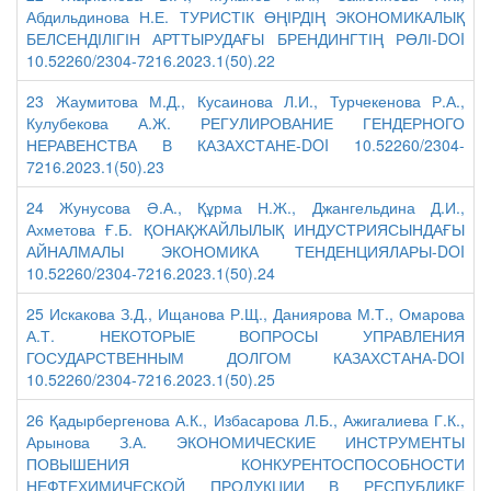
Абдильдинова Н.Е. ТУРИСТІК ӨҢІРДІҢ ЭКОНОМИКАЛЫҚ
БЕЛСЕНДІЛІГІН АРТТЫРУДАҒЫ БРЕНДИНГТІҢ РӨЛІ-DOI
10.52260/2304-7216.2023.1(50).22
23 Жаумитова М.Д., Кусаинова Л.И., Турчекенова Р.А.,
Кулубекова А.Ж. РЕГУЛИРОВАНИЕ ГЕНДЕРНОГО
НЕРАВЕНСТВА В КАЗАХСТАНЕ-DOI 10.52260/2304-
7216.2023.1(50).23
24 Жунусова Ә.А., Құрма Н.Ж., Джангельдина Д.И.,
Ахметова Ғ.Б. ҚОНАҚЖАЙЛЫЛЫҚ ИНДУСТРИЯСЫНДАҒЫ
АЙНАЛМАЛЫ ЭКОНОМИКА ТЕНДЕНЦИЯЛАРЫ-DOI
10.52260/2304-7216.2023.1(50).24
25 Искакова З.Д., Ищанова Р.Щ., Даниярова М.Т., Омарова
А.Т. НЕКОТОРЫЕ ВОПРОСЫ УПРАВЛЕНИЯ
ГОСУДАРСТВЕННЫМ ДОЛГОМ КАЗАХСТАНА-DOI
10.52260/2304-7216.2023.1(50).25
26 Қадырбергенова А.К., Избасарова Л.Б., Ажигалиева Г.К.,
Арынова З.А. ЭКОНОМИЧЕСКИЕ ИНСТРУМЕНТЫ
ПОВЫШЕНИЯ КОНКУРЕНТОСПОСОБНОСТИ
НЕФТЕХИМИЧЕСКОЙ ПРОДУКЦИИ В РЕСПУБЛИКЕ