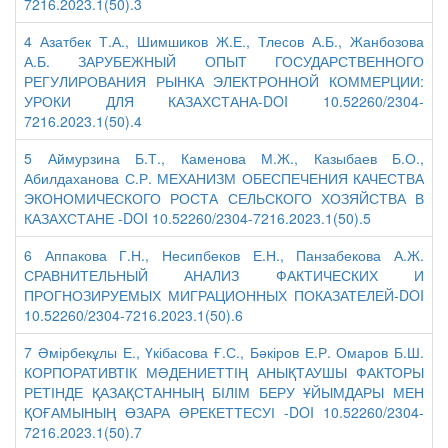
7216.2023.1(50).3
4 Азатбек Т.А., Шимшиков Ж.Е., Тлесов А.Б., Жанбозова
А.Б. ЗАРУБЕЖНЫЙ ОПЫТ ГОСУДАРСТВЕННОГО
РЕГУЛИРОВАНИЯ РЫНКА ЭЛЕКТРОННОЙ КОММЕРЦИИ:
УРОКИ ДЛЯ КАЗАХСТАНА-DOI 10.52260/2304-
7216.2023.1(50).4
5 Аймурзина Б.Т., Каменова М.Ж., Казыбаев Б.О.,
Абилдаханова С.Р. МЕХАНИЗМ ОБЕСПЕЧЕНИЯ КАЧЕСТВА
ЭКОНОМИЧЕСКОГО РОСТА СЕЛЬСКОГО ХОЗЯЙСТВА В
КАЗАХСТАНЕ -DOI 10.52260/2304-7216.2023.1(50).5
6 Аппакова Г.Н., Несипбеков Е.Н., Панзабекова А.Ж.
СРАВНИТЕЛЬНЫЙ АНАЛИЗ ФАКТИЧЕСКИХ И
ПРОГНОЗИРУЕМЫХ МИГРАЦИОННЫХ ПОКАЗАТЕЛЕЙ-DOI
10.52260/2304-7216.2023.1(50).6
7 Әмірбекұлы Е., Үкібасова Ғ.С., Бәкіров Е.Р. Омаров Б.Ш.
КОРПОРАТИВТІК МӘДЕНИЕТТІҢ АНЫҚТАУШЫ ФАКТОРЫ
РЕТІНДЕ ҚАЗАҚСТАННЫҢ БІЛІМ БЕРУ ҰЙЫМДАРЫ МЕН
ҚОҒАМЫНЫҢ ӨЗАРА ӘРЕКЕТТЕСУІ -DOI 10.52260/2304-
7216.2023.1(50).7