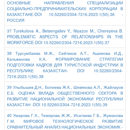
ОСНОВНЫЕ НАПРАВЛЕНИЯ СПЕЦИАЛИЗАЦИИ
СОЦИАЛЬНО-ПРЕДПРИНИМАТЕЛЬСКИХ КОРПОРАЦИИ В
КАЗАХСТАНЕ-DOI 10.52260/2304-7216.2023.1(50).36 -
РОССИЯ
37 Turekulova A., Beisengaliev Y., Niyazov M., Chereyeva B.
PROBLEMATIC ASPECTS OF RELATIONSHIPS IN THE
WORKFORCE-DOI 10.52260/2304-7216.2023.1(50).37
38 Турсумбаева М.Ж., Сейтиков А.Т., Ашимова И.Д.,
Кальжанова К.А. ФОРМИРОВАНИЕ СТРАТЕГИИ
ПОДГОТОВКИ КАДРОВ ДЛЯ ТУРИСТСКОЙ ИНДУСТРИИ В
РЕСПУБЛИКЕ КАЗАХСТАН- DOI 10.52260/2304-
7216.2023.1(50).38
39 Улыбышев Д.Н., Бопиева Ж.К., Шевякова А.Л., Жайлауов
Е.Б. ОЦЕНКА ВКЛАДА ОБЩЕСТВЕННОГО СЕКТОРА В
РАЗВИТИЕ НАЦИОНАЛЬНОЙ ЭКОНОМИКИ РЕСПУБЛИКИ
КАЗАХСТАН -DOI 10.52260/2304-7216.2023.1(50).39
40 Умарова Г.Х., Темирова Ж.Ж., Исатаева Г.Б., Жуманова
Г.М. МИРОВОЕ ТЕХНОЛОГИЧЕСКОЕ РАЗВИТИЕ
СРАВНИТЕЛЬНЫЙ АНАЛИЗ НАЦИОНАЛЬНЫХ ЭКОНОМИК -